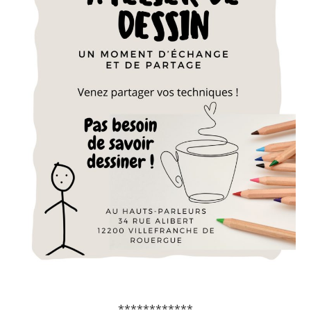
************