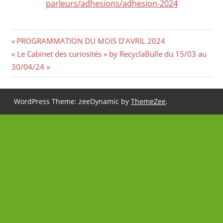
parleurs/adhesions/adhesion-2024
Previous
PROGRAMMATION DU MOIS D’AVRIL 2024
Navigation
Next
« Le Cabinet des curiosités » by RecyclaBülle du 15/03 au
Post:
Post:
30/04/24
de
l’article
WordPress Theme: zeeDynamic by
ThemeZee
.