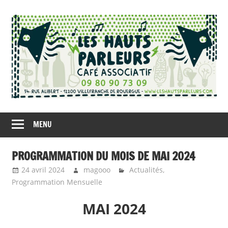
Skip
to
content
Café
Les
Associatif
MENU
Hauts
à
Villefranche-
Parleurs
PROGRAMMATION DU MOIS DE MAI 2024
de-
24 avril 2024
magooo
Actualités
,
Rouergue
Programmation Mensuelle
MAI 2024