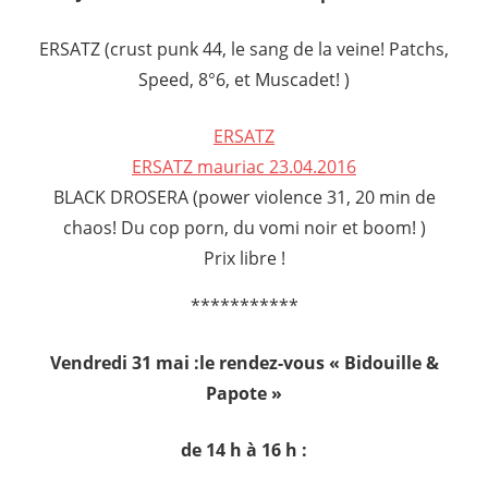
ERSATZ (crust punk 44, le sang de la veine! Patchs,
Speed, 8°6, et Muscadet! )
ERSATZ
ERSATZ mauriac 23.04.2016
BLACK DROSERA (power violence 31, 20 min de
chaos! Du cop porn, du vomi noir et boom! )
Prix libre !
***********
Vendredi 31 mai :le rendez-vous « Bidouille &
Papote »
de 14 h à 16 h :