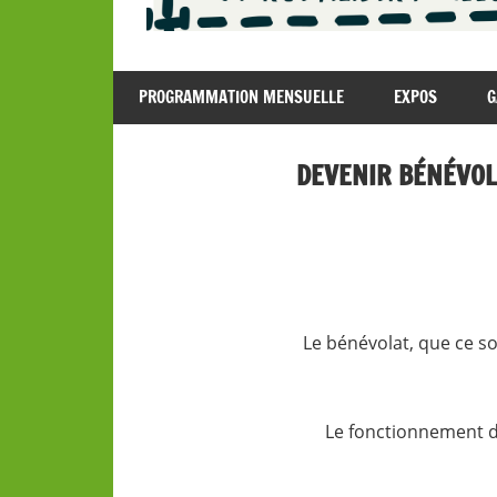
Café
Les
Associatif
PROGRAMMATION MENSUELLE
EXPOS
G
Hauts
à
Villefranche-
Parleurs
de-
DEVENIR BÉNÉVOL
Rouergue
Le bénévolat, que ce so
Le fonctionnement de