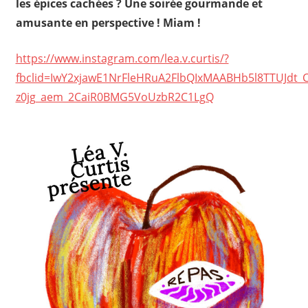
les épices cachées ?
Une soirée gourmande et
amusante en perspective ! Miam !
https://www.instagram.com/lea.v.curtis/?
fbclid=IwY2xjawE1NrFleHRuA2FlbQIxMAABHb5l8TTUJd
z0jg_aem_2CaiR0BMG5VoUzbR2C1LgQ