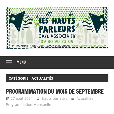
Skip
to
content
Café
Les
Associatif
MENU
Hauts
à
Villefranche-
Parleurs
CATÉGORIE : ACTUALITÉS
de-
Rouergue
PROGRAMMATION DU MOIS DE SEPTEMBRE
27 août 2024
hauts parleurs
Actualités
,
Programmation Mensuelle