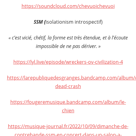
https://soundcloud.com/chevuoichevuoi
SSM (
isolationism introspectif)
« c’est vicié, chétif, la forme est très étendue, et à l’écoute
impossible de ne pas dériver. »
https://lyl.live/episode/wreckers-ov-civilization-4
https://larepubliquedesgranges.bandcamp.com/album/cr
dead-crash
https://fougeremusique.bandcamp.com/album/le-
chien
https://musique-journal.fr/2022/10/09/dimanche-de-
contrebande-ssm-en-concert-dans-un-salon-a-