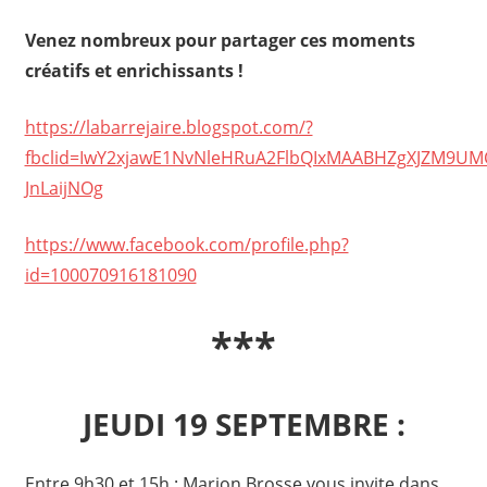
Venez nombreux pour partager ces moments
créatifs et enrichissants !
https://labarrejaire.blogspot.com/?
fbclid=IwY2xjawE1NvNleHRuA2FlbQIxMAABHZgXJZM9UM
JnLaijNOg
https://www.facebook.com/profile.php?
id=100070916181090
***
JEUDI 19 SEPTEMBRE :
Entre 9h30 et 15h : Marion Brosse vous invite dans